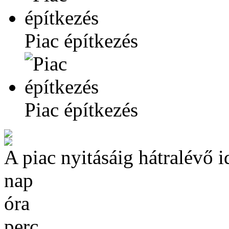
Piac építkezés
Piac építkezés
A piac nyitásáig hátralévő i
nap
óra
perc