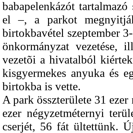
babapelenkázót tartalmazó 
el –, a parkot megnyitjá
birtokbavétel szeptember 3-
önkormányzat vezetése, ill
vezetõi a hivatalból kiért
kisgyermekes anyuka és eg
birtokba is vette.
A park összterülete 31 ezer
ezer négyzetméternyi terül
cserjét, 56 fát ültettünk. 