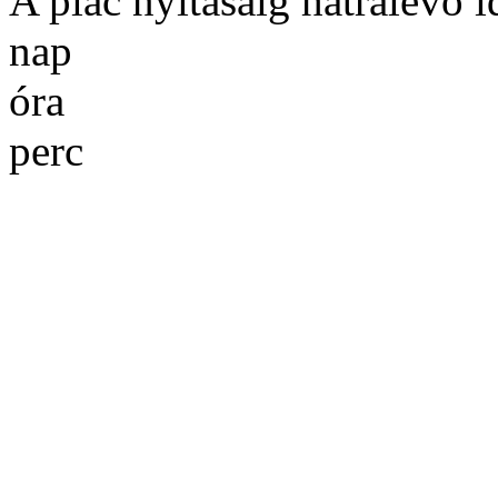
A piac nyitásáig hátralévő i
nap
óra
perc