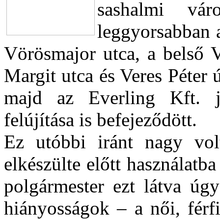
sashalmi vár
leggyorsabban a
Vörösmajor utca, a belső V
Margit utca és Veres Péter ú
majd az Everling Kft. 
felújítása is befejeződött.
Ez utóbbi iránt nagy vol
elkészülte előtt használatb
polgármester ezt látva úg
hiányosságok – a női, férf